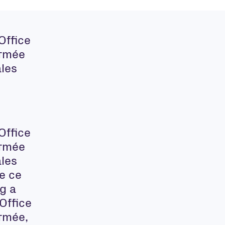
Office
armée
ales
Office
armée
ales
de
ce
g a
Office
armée,