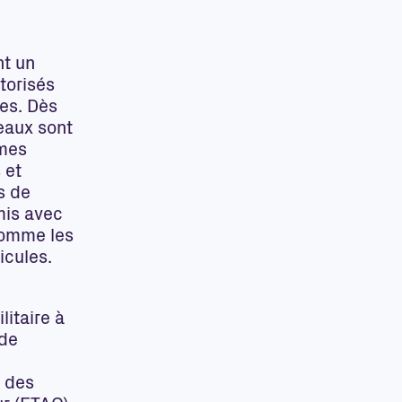
nt un
torisés
les. Dès
teaux sont
èmes
 et
s de
mis avec
comme les
icules.
litaire à
 de
s des