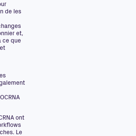
our
n de les
échanges
nnier et,
à ce que
et
les
également
 l’OCRNA
OCRNA ont
orkflows
âches. Le