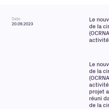
Date
Le nouv
20.09.2023
de la ci
(OCRNA)
activit
Le nouv
de la ci
(OCRNA)
activit
projet 
réuni d
de la ci