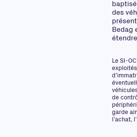
baptisé
des véh
présent
Bedag e
étendre
Le SI-OC
exploités
d’immatri
éventuell
véhicule
de contr
périphér
garde ai
l’achat, 