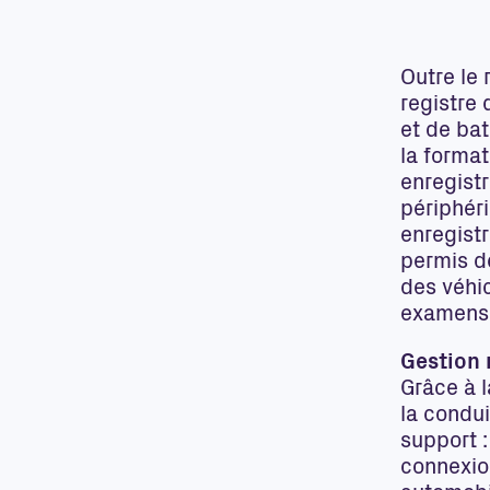
Outre le 
registre 
et de bat
la format
enregist
périphér
enregistr
permis d
des véhi
examens 
Gestion 
Grâce à l
la condu
support :
connexion