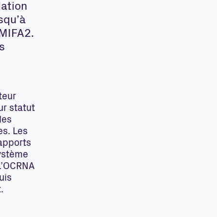
lation
squ’à
 MIFA2.
s
teur
ur statut
les
es. Les
rapports
système
 L’OCRNA
uis
.