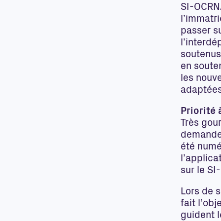
SI-OCRNA
l’immatri
passer s
l’interd
soutenus.
en soute
les nouv
adaptées 
Priorité
Très gou
demandes
été numé
l’applica
sur le SI
Lors de s
fait l’ob
guident l