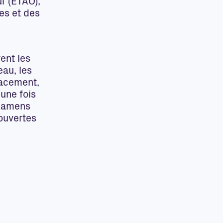
r (ETAO),
res et des
rent les
eau, les
lacement,
 une fois
examens
ouvertes