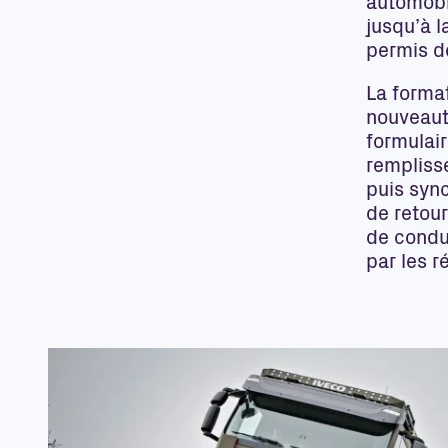
automobi
jusqu’à l
permis de
La format
nouveauté
formulair
rempliss
puis sync
de retou
de condu
par les r