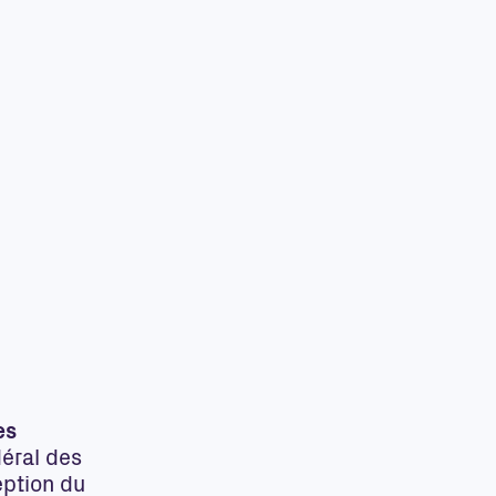
es
déral des
eption du